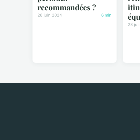
recommandées ?
iti
équ
28 juin 2024
6 min
28 jui