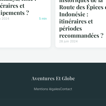
néraires et
Route des Épices 
ipements ?
Indonésie :
n 2024
5 min
itinéraires et
périodes
recommandées ?
28 juin 2024
Aventures Et Globe
Mentions légales
Contact