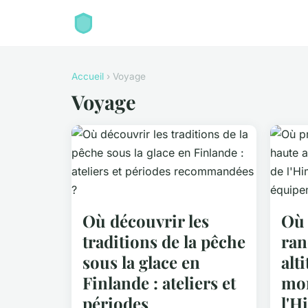
Accueil
› Voyage
Voyage
Où découvrir les
Où 
traditions de la pêche
ran
sous la glace en
alt
Finlande : ateliers et
mon
périodes
l'H